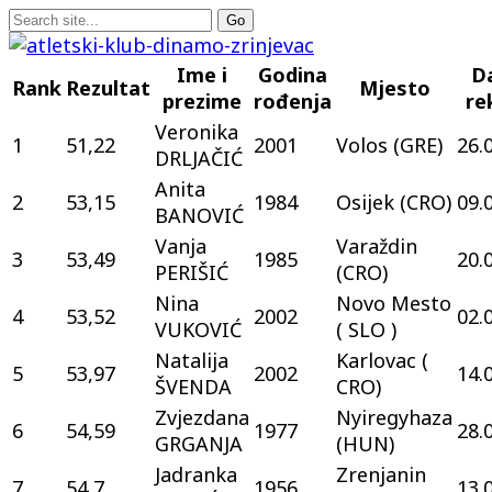
Ime i
Godina
D
Rank
Rezultat
Mjesto
prezime
rođenja
re
Veronika
1
51,22
2001
Volos (GRE)
26.
DRLJAČIĆ
Anita
2
53,15
1984
Osijek (CRO)
09.
BANOVIĆ
Vanja
Varaždin
3
53,49
1985
20.
PERIŠIĆ
(CRO)
Nina
Novo Mesto
4
53,52
2002
02.
VUKOVIĆ
( SLO )
Natalija
Karlovac (
5
53,97
2002
14.
ŠVENDA
CRO)
Zvjezdana
Nyiregyhaza
6
54,59
1977
28.
GRGANJA
(HUN)
Jadranka
Zrenjanin
7
54,7
1956
13.