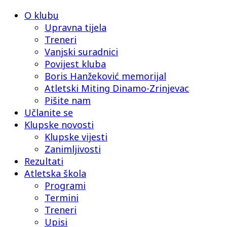
O klubu
Upravna tijela
Treneri
Vanjski suradnici
Povijest kluba
Boris Hanžeković memorijal
Atletski Miting Dinamo-Zrinjevac
Pišite nam
Učlanite se
Klupske novosti
Klupske vijesti
Zanimljivosti
Rezultati
Atletska škola
Programi
Termini
Treneri
Upisi