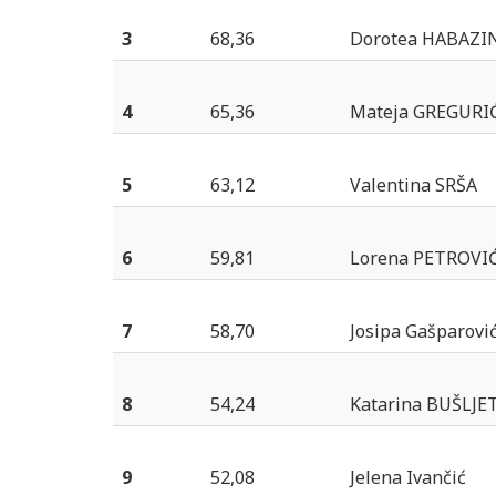
3
68,36
Dorotea HABAZI
4
65,36
Mateja GREGURI
5
63,12
Valentina SRŠA
6
59,81
Lorena PETROVI
7
58,70
Josipa Gašparovi
8
54,24
Katarina BUŠLJE
9
52,08
Jelena Ivančić