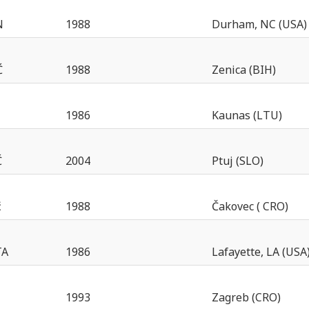
N
1988
Durham, NC (USA)
Ć
1988
Zenica (BIH)
1986
Kaunas (LTU)
Ć
2004
Ptuj (SLO)
ć
1988
Čakovec ( CRO)
TA
1986
Lafayette, LA (USA
1993
Zagreb (CRO)