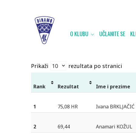
O KLUBU
UČLANITE SE
KL
Prikaži
rezultata po stranici
Rank
Rezultat
Ime i prezime
1
75,08 HR
Ivana BRKLJAČIĆ
2
69,44
Anamari KOŽUL