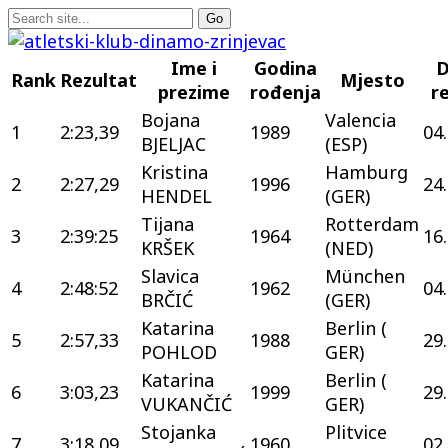
Ime i
Godina
Rank
Rezultat
Mjesto
prezime
rođenja
r
Bojana
Valencia
1
2:23,39
1989
04
BJELJAC
(ESP)
Kristina
Hamburg
2
2:27,29
1996
24
HENDEL
(GER)
Tijana
Rotterdam
3
2:39:25
1964
16
KRŠEK
(NED)
Slavica
München
4
2:48:52
1962
04
BRČIĆ
(GER)
Katarina
Berlin (
5
2:57,33
1988
29
POHLOD
GER)
Katarina
Berlin (
6
3:03,23
1999
29
VUKANČIĆ
GER)
Stojanka
Plitvice
7
3:18,09
1960
02