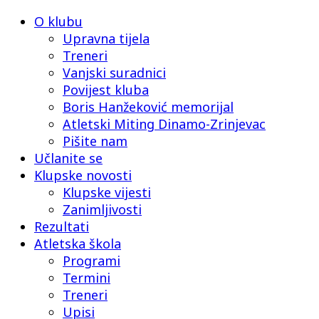
O klubu
Upravna tijela
Treneri
Vanjski suradnici
Povijest kluba
Boris Hanžeković memorijal
Atletski Miting Dinamo-Zrinjevac
Pišite nam
Učlanite se
Klupske novosti
Klupske vijesti
Zanimljivosti
Rezultati
Atletska škola
Programi
Termini
Treneri
Upisi