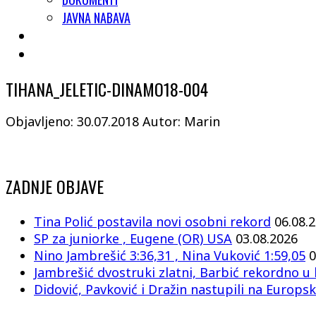
JAVNA NABAVA
TIHANA_JELETIC-DINAMO18-004
Objavljeno: 30.07.2018
Autor: Marin
ZADNJE OBJAVE
Tina Polić postavila novi osobni rekord
06.08.
SP za juniorke , Eugene (OR) USA
03.08.2026
Nino Jambrešić 3:36,31 , Nina Vuković 1:59,05
0
Jambrešić dvostruki zlatni, Barbić rekordno u 
Didović, Pavković i Dražin nastupili na Europsk