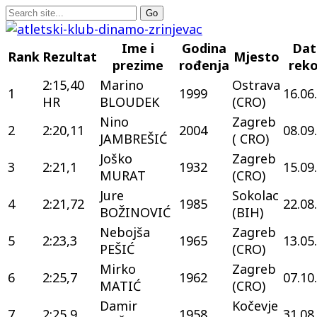
Ime i
Godina
Da
Rank
Rezultat
Mjesto
prezime
rođenja
rek
2:15,40
Marino
Ostrava
1
1999
16.06
HR
BLOUDEK
(CRO)
Nino
Zagreb
2
2:20,11
2004
08.09
JAMBREŠIĆ
( CRO)
Joško
Zagreb
3
2:21,1
1932
15.09
MURAT
(CRO)
Jure
Sokolac
4
2:21,72
1985
22.08
BOŽINOVIĆ
(BIH)
Nebojša
Zagreb
5
2:23,3
1965
13.05
PEŠIĆ
(CRO)
Mirko
Zagreb
6
2:25,7
1962
07.10
MATIĆ
(CRO)
Damir
Kočevje
7
2:25,9
1958
31.08