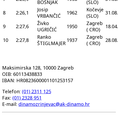
BOŠNJAK
(SLO)
Josip
Kočevje
8
2:26,1
1962
31.08
VRBANČIĆ
(SLO)
Živko
Zagreb
9
2:27,6
1950
18.04
UGRIČIĆ
( CRO)
Ranko
Zagreb
10
2:27,8
1937
28.08
ŠTIGLMAJER
( CRO)
Maksimirska 128, 10000 Zagreb
OIB: 60113438833
IBAN: HR0823600001101253157
Telefon:
(01) 2311 125
Fax:
(01) 2328 951
E-mail:
dinamozrinjevac@ak-dinamo.hr