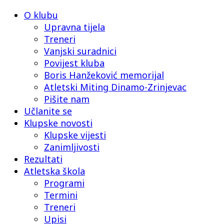
O klubu
Upravna tijela
Treneri
Vanjski suradnici
Povijest kluba
Boris Hanžeković memorijal
Atletski Miting Dinamo-Zrinjevac
Pišite nam
Učlanite se
Klupske novosti
Klupske vijesti
Zanimljivosti
Rezultati
Atletska škola
Programi
Termini
Treneri
Upisi