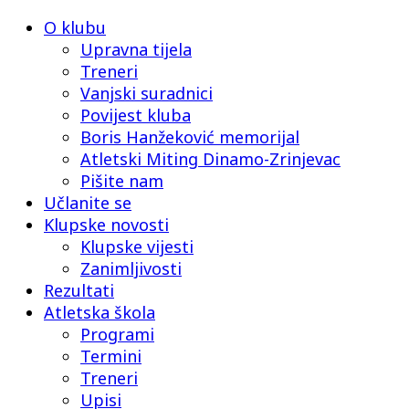
O klubu
Upravna tijela
Treneri
Vanjski suradnici
Povijest kluba
Boris Hanžeković memorijal
Atletski Miting Dinamo-Zrinjevac
Pišite nam
Učlanite se
Klupske novosti
Klupske vijesti
Zanimljivosti
Rezultati
Atletska škola
Programi
Termini
Treneri
Upisi