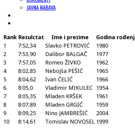
JAVNA NABAVA
Rank
Rezulctat
Ime i prezime
Godina rođen
1
7:52,34
Slavko PETROVIĆ
1980
2
7:53,90
Dalibor BALGAČ
1977
3
7:57,05
Romeo ŽIVKO
1962
4
8:02,85
Nebojša PEŠIĆ
1965
5
8:04,62
Ivan ĆELIĆ
1966
6
8:05,0
Vladimir MIKULEC
1954
7
8:05,35
Mladen KRŠEK
1961
8
8:07,89
Mladen GRGIĆ
1959
9
8:09,25
Nino JAMBREŠIĆ
2004
10
8:14,61
Tomislav NOVOSEL
1999