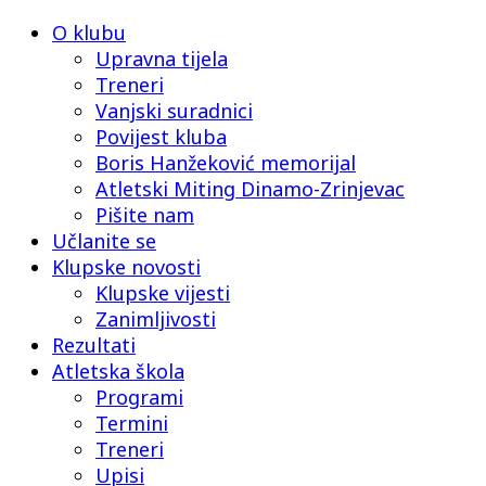
O klubu
Upravna tijela
Treneri
Vanjski suradnici
Povijest kluba
Boris Hanžeković memorijal
Atletski Miting Dinamo-Zrinjevac
Pišite nam
Učlanite se
Klupske novosti
Klupske vijesti
Zanimljivosti
Rezultati
Atletska škola
Programi
Termini
Treneri
Upisi