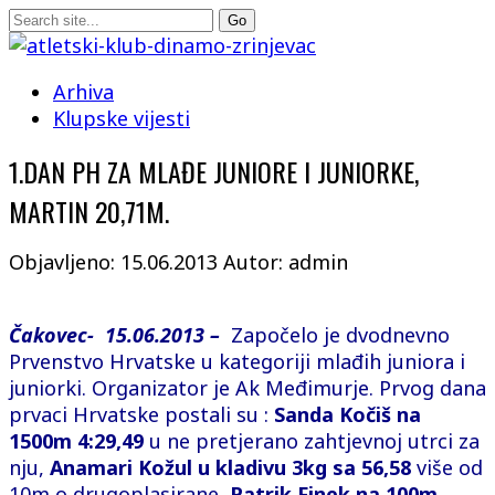
Arhiva
Klupske vijesti
1.DAN PH ZA MLAĐE JUNIORE I JUNIORKE,
MARTIN 20,71M.
Objavljeno: 15.06.2013
Autor: admin
Čakovec- 15.06.2013 –
Započelo je dvodnevno
Prvenstvo Hrvatske u kategoriji mlađih juniora i
juniorki. Organizator je Ak Međimurje. Prvog dana
prvaci Hrvatske postali su :
Sanda Kočiš na
1500m 4:29,49
u ne pretjerano zahtjevnoj utrci za
nju,
Anamari Kožul u kladivu 3kg sa 56,58
više od
10m o drugoplasirane,
Patrik Finek na 100m