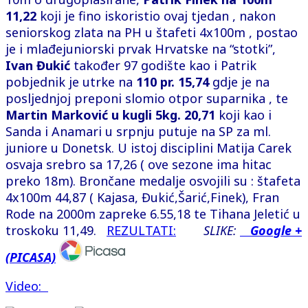
11,22
koji je fino iskoristio ovaj tjedan , nakon
seniorskog zlata na PH u štafeti 4x100m , postao
je i mlađejuniorski prvak Hrvatske na “stotki”,
Ivan Đukić
također 97 godište kao i Patrik
pobjednik je utrke na
110 pr. 15,74
gdje je na
posljednjoj preponi slomio otpor suparnika , te
Martin Marković u kugli 5kg. 20,71
koji kao i
Sanda i Anamari u srpnju putuje na SP za ml.
juniore u Donetsk. U istoj disciplini Matija Carek
osvaja srebro sa 17,26 ( ove sezone ima hitac
preko 18m). Brončane medalje osvojili su : štafeta
4x100m 44,87 ( Kajasa, Đukić,Šarić,Finek), Fran
Rode na 2000m zapreke 6.55,18 te Tihana Jeletić u
troskoku 11,49.
REZULTATI:
SLIKE:
Google +
(PICASA)
Video: