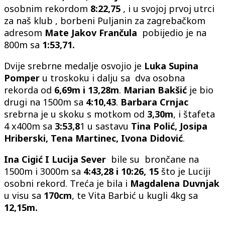
osobnim rekordom
8:22,75
, i u svojoj prvoj utrci
za naš klub , borbeni Puljanin za zagrebačkom
adresom
Mate Jakov Frančula
pobijedio je na
800m sa
1:53,71.
Dvije srebrne medalje osvojio je
Luka Supina
Pomper
u troskoku i dalju sa dva osobna
rekorda od
6,69m i 13,28m
.
Marian Bakšić
je bio
drugi na 1500m sa
4:10,43
.
Barbara Crnjac
srebrna je u skoku s motkom od
3,30m
, i štafeta
4 x400m sa
3:53,8
1 u sastavu
Tina Polić, Josipa
Hriberski, Tena Martinec, Ivona Didović
.
Ina Cigić I Lucija Sever
bile su brončane na
1500m i 3000m sa
4:43,28 i 10:26, 15
što je Luciji
osobni rekord. Treća je bila i
Magdalena Duvnjak
u visu sa
170cm
, te Vita Barbić u kugli 4kg sa
12,15m.