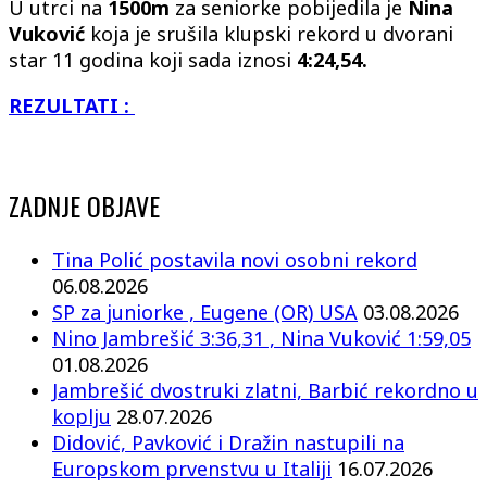
U utrci na
1500m
za seniorke pobijedila je
Nina
Vuković
koja je srušila klupski rekord u dvorani
star 11 godina koji sada iznosi
4:24,54.
REZULTATI :
ZADNJE OBJAVE
Tina Polić postavila novi osobni rekord
06.08.2026
SP za juniorke , Eugene (OR) USA
03.08.2026
Nino Jambrešić 3:36,31 , Nina Vuković 1:59,05
01.08.2026
Jambrešić dvostruki zlatni, Barbić rekordno u
koplju
28.07.2026
Didović, Pavković i Dražin nastupili na
Europskom prvenstvu u Italiji
16.07.2026