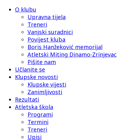
O klubu
Upravna tijela
Treneri
Vanjski suradnici
Povijest kluba
Boris Hanžeković memorijal
Atletski Miting Dinamo-Zrinjevac
Pišite nam
Učlanite se
Klupske novosti
Klupske vijesti
Zanimljivosti
Rezultati
Atletska škola
Programi
Termini
Treneri
Upisi