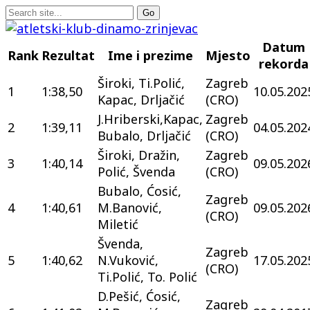
Datum
Rank
Rezultat
Ime i prezime
Mjesto
rekorda
Široki, Ti.Polić,
Zagreb
1
1:38,50
10.05.202
Kapac, Drljačić
(CRO)
J.Hriberski,Kapac,
Zagreb
2
1:39,11
04.05.202
Bubalo, Drljačić
(CRO)
Široki, Dražin,
Zagreb
3
1:40,14
09.05.202
Polić, Švenda
(CRO)
Bubalo, Ćosić,
Zagreb
4
1:40,61
M.Banović,
09.05.202
(CRO)
Miletić
Švenda,
Zagreb
5
1:40,62
N.Vuković,
17.05.202
(CRO)
Ti.Polić, To. Polić
D.Pešić, Ćosić,
Zagreb