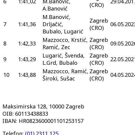
6
1:41,02
M.Banović,
29.04.201
(CRO)
A.Banović
M.Banović,
Zagreb
7
1:41,36
Drljačić,
06.05.202
(CRO)
Bubalo, Lugarić
Mazzocco, Krstić,
Zagreb
8
1:42,33
09.05.202
Ramić, Zec
(CRO)
Lugarić, Švenda,
Zagreb
9
1:43,29
22.05.202
L.Grd, Bubalo
(CRO)
Mazzocco, Ramić,
Zagreb
10
1:43,88
04.05.202
Široki, Sušac
(CRO)
Maksimirska 128, 10000 Zagreb
OIB: 60113438833
IBAN: HR0823600001101253157
Telefon:
(01) 2311 125