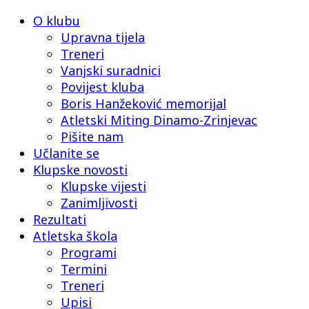
O klubu
Upravna tijela
Treneri
Vanjski suradnici
Povijest kluba
Boris Hanžeković memorijal
Atletski Miting Dinamo-Zrinjevac
Pišite nam
Učlanite se
Klupske novosti
Klupske vijesti
Zanimljivosti
Rezultati
Atletska škola
Programi
Termini
Treneri
Upisi