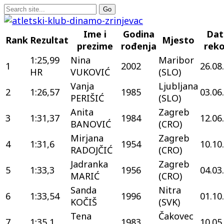
Ime i
Godina
Da
Rank
Rezultat
Mjesto
prezime
rođenja
rek
1:25,99
Nina
Maribor
1
2002
26.08
HR
VUKOVIĆ
(SLO)
Vanja
Ljubljana
2
1:26,57
1985
03.06
PERIŠIĆ
(SLO)
Anita
Zagreb
3
1:31,37
1984
12.06
BANOVIĆ
(CRO)
Mirjana
Zagreb
4
1:31,6
1954
10.10
RADOJČIĆ
(CRO)
Jadranka
Zagreb
5
1:33,3
1956
04.03
MARIĆ
(CRO)
Sanda
Nitra
6
1:33,54
1996
01.10
KOČIŠ
(SVK)
Tena
Čakovec
7
1:35,1
1983
10.05