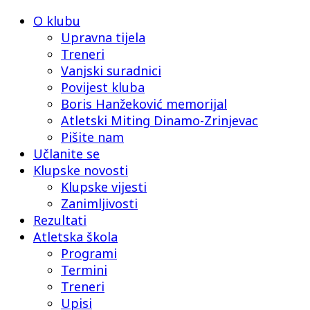
O klubu
Upravna tijela
Treneri
Vanjski suradnici
Povijest kluba
Boris Hanžeković memorijal
Atletski Miting Dinamo-Zrinjevac
Pišite nam
Učlanite se
Klupske novosti
Klupske vijesti
Zanimljivosti
Rezultati
Atletska škola
Programi
Termini
Treneri
Upisi