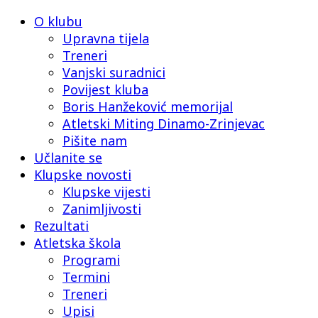
O klubu
Upravna tijela
Treneri
Vanjski suradnici
Povijest kluba
Boris Hanžeković memorijal
Atletski Miting Dinamo-Zrinjevac
Pišite nam
Učlanite se
Klupske novosti
Klupske vijesti
Zanimljivosti
Rezultati
Atletska škola
Programi
Termini
Treneri
Upisi