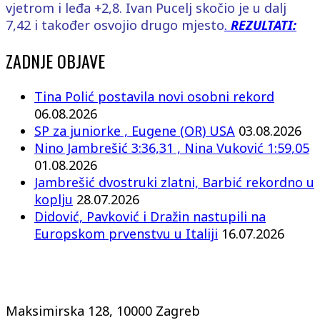
vjetrom i leđa +2,8. Ivan Pucelj skočio je u dalj
7,42 i također osvojio drugo mjesto
.
REZULTATI:
ZADNJE OBJAVE
Tina Polić postavila novi osobni rekord
06.08.2026
SP za juniorke , Eugene (OR) USA
03.08.2026
Nino Jambrešić 3:36,31 , Nina Vuković 1:59,05
01.08.2026
Jambrešić dvostruki zlatni, Barbić rekordno u
koplju
28.07.2026
Didović, Pavković i Dražin nastupili na
Europskom prvenstvu u Italiji
16.07.2026
Maksimirska 128, 10000 Zagreb