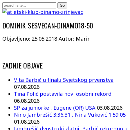
DOMINIK_SESVECAN-DINAMO18-50
Objavljeno: 25.05.2018
Autor: Marin
ZADNJE OBJAVE
Vita Barbić u finalu Svjetskog prvenstva
07.08.2026
Tina Polić postavila novi osobni rekord
06.08.2026
SP za juniorke , Eugene (OR) USA
03.08.2026
Nino Jambrešić 3:36,31 , Nina Vuković 1:59,05
01.08.2026
Jambrešić dvostruki zlatni, Barbić rekordno u