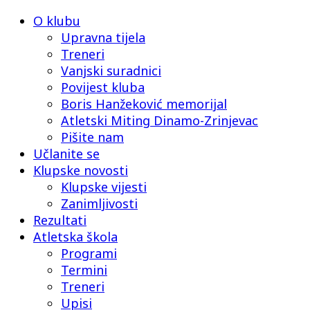
O klubu
Upravna tijela
Treneri
Vanjski suradnici
Povijest kluba
Boris Hanžeković memorijal
Atletski Miting Dinamo-Zrinjevac
Pišite nam
Učlanite se
Klupske novosti
Klupske vijesti
Zanimljivosti
Rezultati
Atletska škola
Programi
Termini
Treneri
Upisi