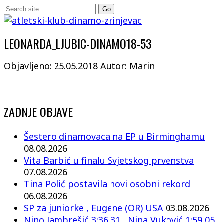
LEONARDA_LJUBIC-DINAMO18-53
Objavljeno: 25.05.2018
Autor: Marin
ZADNJE OBJAVE
Šestero dinamovaca na EP u Birminghamu
08.08.2026
Vita Barbić u finalu Svjetskog prvenstva
07.08.2026
Tina Polić postavila novi osobni rekord
06.08.2026
SP za juniorke , Eugene (OR) USA
03.08.2026
Nino Jambrešić 3:36,31 , Nina Vuković 1:59,05