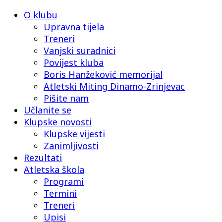
O klubu
Upravna tijela
Treneri
Vanjski suradnici
Povijest kluba
Boris Hanžeković memorijal
Atletski Miting Dinamo-Zrinjevac
Pišite nam
Učlanite se
Klupske novosti
Klupske vijesti
Zanimljivosti
Rezultati
Atletska škola
Programi
Termini
Treneri
Upisi