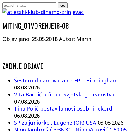
MITING_OTVORENJE18-08
Objavljeno: 25.05.2018
Autor: Marin
ZADNJE OBJAVE
Šestero dinamovaca na EP u Birminghamu
08.08.2026
Vita Barbić u finalu Svjetskog prvenstva
07.08.2026
Tina Polić postavila novi osobni rekord
06.08.2026
SP za juniorke , Eugene (OR) USA
03.08.2026
Nino Jambrešić 3:36,31 , Nina Vuković 1:59,05