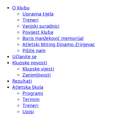
O klubu
Upravna tijela
Treneri
Vanjski suradnici
Povijest kluba
Boris Hanžeković memorijal
Atletski Miting Dinamo-Zrinjevac
Pišite nam
Učlanite se
Klupske novosti
Klupske vijesti
Zanimljivosti
Rezultati
Atletska škola
Programi
Termini
Treneri
Upisi