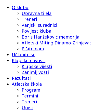
O klubu
Upravna tijela
Treneri
Vanjski suradnici
Povijest kluba
Boris Hanžeković memorijal
Atletski Miting Dinamo-Zrinjevac
Pišite nam
Učlanite se
Klupske novosti
Klupske vijesti
Zanimljivosti
Rezultati
Atletska škola
Programi
Termini
Treneri
Upisi