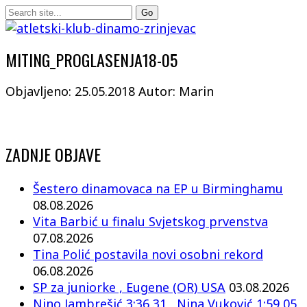
MITING_PROGLASENJA18-05
Objavljeno: 25.05.2018
Autor: Marin
ZADNJE OBJAVE
Šestero dinamovaca na EP u Birminghamu
08.08.2026
Vita Barbić u finalu Svjetskog prvenstva
07.08.2026
Tina Polić postavila novi osobni rekord
06.08.2026
SP za juniorke , Eugene (OR) USA
03.08.2026
Nino Jambrešić 3:36,31 , Nina Vuković 1:59,05