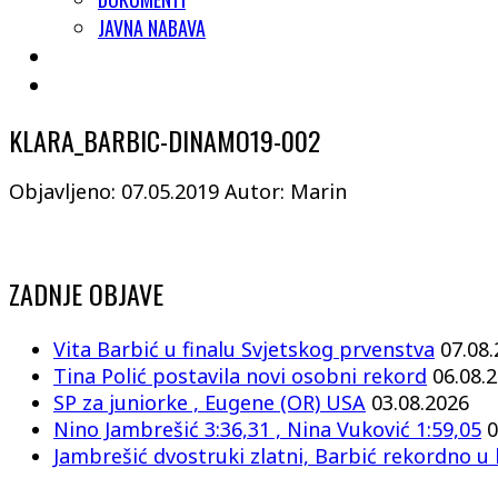
JAVNA NABAVA
KLARA_BARBIC-DINAMO19-002
Objavljeno: 07.05.2019
Autor: Marin
ZADNJE OBJAVE
Vita Barbić u finalu Svjetskog prvenstva
07.08
Tina Polić postavila novi osobni rekord
06.08.
SP za juniorke , Eugene (OR) USA
03.08.2026
Nino Jambrešić 3:36,31 , Nina Vuković 1:59,05
0
Jambrešić dvostruki zlatni, Barbić rekordno u 