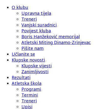
O klubu
Upravna tijela
Treneri
Vanjski suradnici
Povijest kluba
Boris Hanžeković memorijal
Atletski Miting Dinamo-Zrinjevac
Pišite nam
Učlanite se
Klupske novosti
Klupske vijesti
Zanimljivosti
Rezultati
Atletska škola
Programi
Termini
Treneri
Upisi