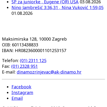
SP za juniorke , Eugene (OR) USA
03.08.2026
Nino Jambrešić 3:36,31 , Nina Vuković 1:59,05
01.08.2026
Maksimirska 128, 10000 Zagreb
OIB: 60113438833
IBAN: HR0823600001101253157
Telefon:
(01) 2311 125
Fax:
(01) 2328 951
E-mail:
dinamozrinjevac@ak-dinamo.hr
Facebook
Instagram
Email