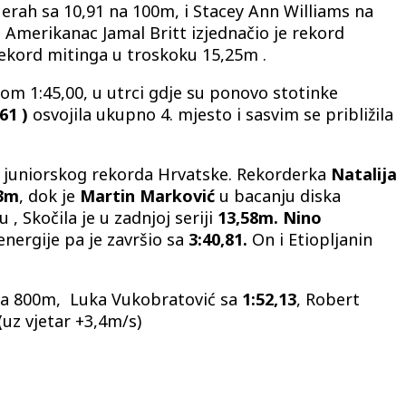
erah sa 10,91 na 100m, i Stacey Ann Williams na
Amerikanac Jamal Britt izjednačio je rekord
 rekord mitinga u troskoku 15,25m .
m 1:45,00, u utrci gdje su ponovo stotinke
61 )
osvojila ukupno 4. mjesto i sasvim se približila
g juniorskog rekorda Hrvatske. Rekorderka
Natalija
3m
, dok je
Martin Marković
u bacanju diska
 Skočila je u zadnjoj seriji
13,58m.
Nino
nergije pa je završio sa
3:40,81.
On i Etiopljanin
a 800m, Luka Vukobratović sa
1:52,13
, Robert
(
uz vjetar +3,4m/s)