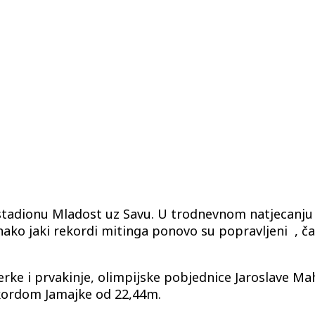
stadionu Mladost uz Savu. U trodnevnom natjecanju v
onako jaki rekordi mitinga ponovo su popravljeni , č
ke i prvakinje, olimpijske pobjednice Jaroslave Ma
rekordom Jamajke od 22,44m.