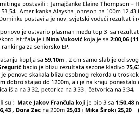
 mitinga postavili : Jamajčanke Elaine Thompson – H
53,54. Amerikanka Alaysha Johnson na 100m 12,43 i 
Dominke postavila je novi svjetski vodeći rezultat i
ponovo je ostvario plasman među top 3 sa rezultato
kord istrčala je i
Nina Vuković
koja je sa
2:00,06 (11
 rankinga za seniorsko EP.
bacanju koplja sa
59,10m
, 2 cm samo slabije od svo
Gregurić
bacio je blizu rezultata sezone kladivo
75,6
je ponovo skakala blizu osobnog rekorda u troskoku ,
m dobro stajao do 1200m, ali je na kraju ponestalo e
ca išla na 3:32, petorica na 3:33 , četvorica na 3:34.
li su :
Mate Jakov Frančula
koji je bio 3 sa
1:50,48
n
6,43 , Dora Zec
na 200m
25,03
i
Mika Široki 25,20 