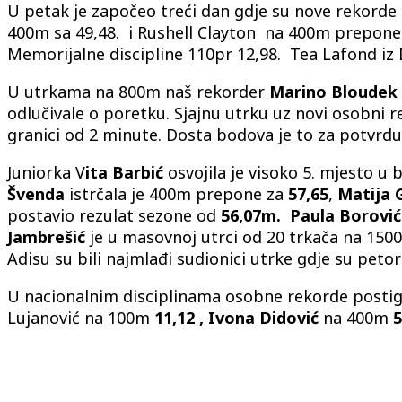
U petak je započeo treći dan gdje su nove rekorde
400m sa 49,48. i Rushell Clayton na 400m prepone 
Memorijalne discipline 110pr 12,98. Tea Lafond iz 
U utrkama na 800m naš rekorder
Marino Bloudek
odlučivale o poretku. Sjajnu utrku uz novi osobni re
granici od 2 minute. Dosta bodova je to za potvrdu
Juniorka V
ita Barbić
osvojila je visoko 5. mjesto u 
Švenda
istrčala je 400m prepone za
57,65
,
Matija 
postavio rezulat sezone od
56,07m.
Paula Borović
Jambrešić
je u masovnoj utrci od 20 trkača na 1500
Adisu su bili najmlađi sudionici utrke gdje su petori
U nacionalnim disciplinama osobne rekorde postig
Lujanović na 100m
11,12 ,
Ivona Didović
na 400m
5