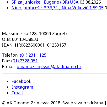
SP za juniorke , Eugene (OR) USA
03.08.2026
Nino Jambrešić 3:36,31 , Nina Vuković 1:59,05
0
Maksimirska 128, 10000 Zagreb
OIB: 60113438833
IBAN: HR0823600001101253157
Telefon:
(01) 2311 125
Fax:
(01) 2328 951
E-mail:
dinamozrinjevac@ak-dinamo.hr
Facebook
Instagram
Email
© AK Dinamo-Zrinjevac 2018. Sva prava pridržana 