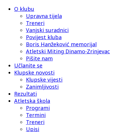
O klubu
Upravna tijela
Treneri
Vanjski suradnici
Povijest kluba
Boris Hanžeković memorijal
Atletski Miting Dinamo-Zrinjevac
Pišite nam
Učlanite se
Klupske novosti
Klupske vijesti
Zanimljivosti
Rezultati
Atletska škola
Programi
Termini
Treneri
Upisi