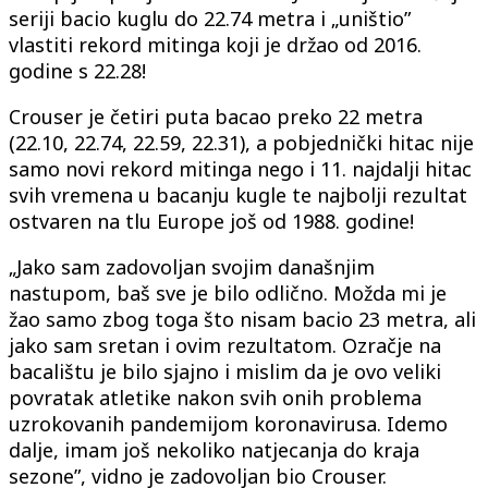
seriji bacio kuglu do 22.74 metra i „uništio”
vlastiti rekord mitinga koji je držao od 2016.
godine s 22.28!
Crouser je četiri puta bacao preko 22 metra
(22.10, 22.74, 22.59, 22.31), a pobjednički hitac nije
samo novi rekord mitinga nego i 11. najdalji hitac
svih vremena u bacanju kugle te najbolji rezultat
ostvaren na tlu Europe još od 1988. godine!
„Jako sam zadovoljan svojim današnjim
nastupom, baš sve je bilo odlično. Možda mi je
žao samo zbog toga što nisam bacio 23 metra, ali
jako sam sretan i ovim rezultatom. Ozračje na
bacalištu je bilo sjajno i mislim da je ovo veliki
povratak atletike nakon svih onih problema
uzrokovanih pandemijom koronavirusa. Idemo
dalje, imam još nekoliko natjecanja do kraja
sezone”, vidno je zadovoljan bio Crouser.