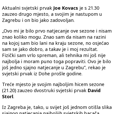
Aktualni svjetski prvak
Joe Kovacs
je s 21.30
zauzeo drugo mjesto, a svojim je nastupom u
Zagrebu i on bio jako zadovoljan.
„Ovo mi je bilo prvo natjecanje ove sezone i nisam
znao koliko mogu. Znao sam da nisam na razini
na kojoj sam bio lani na kraju sezone, no osjećao
sam se jako dobro, a takav je i moj rezultat.
Fizički sam vrlo spreman, ali tehnika mi još nije
najbolja i moram puno toga popraviti. Ovo je bilo
još jedno sjajno natjecanje u Zagrebu”, rekao je
svjetski prvak iz Dohe prošle godine.
Treće mjesto je svojim najboljim hicem sezone
(21.20) zauzeo dvostruki svjetski prvak
David
Storl
.
Iz Zagreba je, tako, u svijet još jednom otišla slika
sjajnog natjecanja najboljih svjetskih bacača