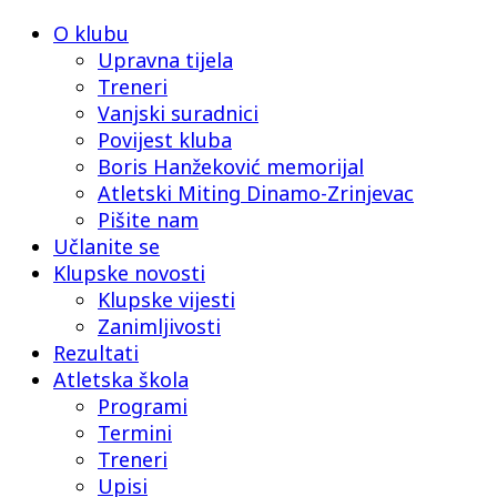
O klubu
Upravna tijela
Treneri
Vanjski suradnici
Povijest kluba
Boris Hanžeković memorijal
Atletski Miting Dinamo-Zrinjevac
Pišite nam
Učlanite se
Klupske novosti
Klupske vijesti
Zanimljivosti
Rezultati
Atletska škola
Programi
Termini
Treneri
Upisi