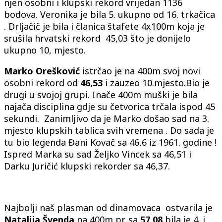
njen osobni i klupski rekord vrijedan 1136
bodova. Veronika je bila 5. ukupno od 16. trkačica
. Drljačič je bila i članica štafete 4x100m koja je
srušila hrvatski rekord 45,03 što je donijelo
ukupno 10, mjesto.
Marko Orešković
istrčao je na 400m svoj novi
osobni rekord od
46,53
i zauzeo 10.mjesto.Bio je
drugi u svojoj grupi. Inače 400m muški je bila
najača disciplina gdje su četvorica trčala ispod 45
sekundi. Zanimljivo da je Marko došao sad na 3.
mjesto klupskih tablica svih vremena . Do sada je
tu bio legenda Đani Kovač sa 46,6 iz 1961. godine !
Ispred Marka su sad Željko Vincek sa 46,51 i
Darku Juričić klupski rekorder sa 46,37.
Najbolji naš plasman od dinamovaca ostvarila je
Natalija Švenda
na 400m pr. sa
57,08
bila je 4. i