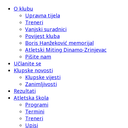
O klubu
Upravna tijela
Treneri
Vanjski suradnici
Povijest kluba
Boris Hanžeković memorijal
Atletski Miting Dinamo-Zrinjevac
Pišite nam
Učlanite se
Klupske novosti
Klupske vijesti
Zanimljivosti
Rezultati
Atletska škola
Programi
Termini
Treneri
Upisi