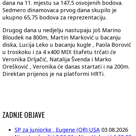
dana na 11. mjestu sa 147,5 osvojenih bodova.
Sedmero dinamovaca prvog dana skupilo je
ukupno 65,75 bodova za reprezentaciju.
Drugog dana u nedjelju nastupaju još Marino
Bloudek na 800m, Martin Marković u bacanju
diska, Lucija Leko u bacanju kugle , Paola Borović
u troskoku i za 4 x400 MIX štafetu trčati će
Veronika Drljačić, Natalija Švenda i Marko
Orešković , Veronika će danas startati i na 200m.
Direktan prijenos je na platformi HRTi.
ZADNJE OBJAVE
SP za juniorke , Eugene (OR) USA
03.08.2026