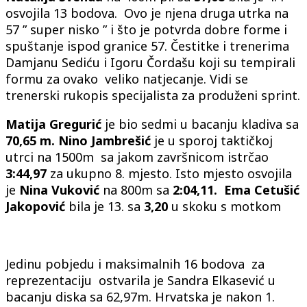
osvojila 13 bodova. Ovo je njena druga utrka na
57 ” super nisko ” i što je potvrda dobre forme i
spuštanje ispod granice 57. Čestitke i trenerima
Damjanu Sediću i Igoru Čordašu koji su tempirali
formu za ovako veliko natjecanje. Vidi se
trenerski rukopis specijalista za produženi sprint.
Matija Gregurić
je bio sedmi u bacanju kladiva sa
70,65 m.
Nino Jambrešić
je u sporoj taktičkoj
utrci na 1500m sa jakom završnicom istrčao
3:44,97
za ukupno 8. mjesto. Isto mjesto osvojila
je
Nina Vuković
na 800m sa
2:04,11. Ema Cetušić
Jakopović
bila je 13. sa
3,20
u skoku s motkom
Jedinu pobjedu i maksimalnih 16 bodova za
reprezentaciju ostvarila je Sandra Elkasević u
bacanju diska sa 62,97m. Hrvatska je nakon 1.