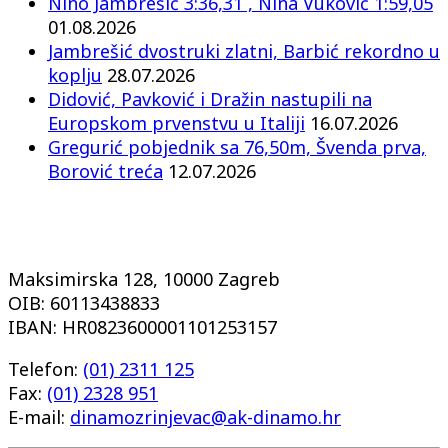
Nino Jambrešić 3:36,31 , Nina Vuković 1:59,05
01.08.2026
Jambrešić dvostruki zlatni, Barbić rekordno u
koplju
28.07.2026
Didović, Pavković i Dražin nastupili na
Europskom prvenstvu u Italiji
16.07.2026
Gregurić pobjednik sa 76,50m, Švenda prva,
Borović treća
12.07.2026
Maksimirska 128, 10000 Zagreb
OIB: 60113438833
IBAN: HR0823600001101253157
Telefon:
(01) 2311 125
Fax:
(01) 2328 951
E-mail:
dinamozrinjevac@ak-dinamo.hr