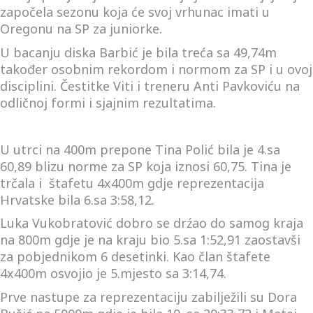
započela sezonu koja će svoj vrhunac imati u
Oregonu na SP za juniorke.
U bacanju diska Barbić je bila treća sa
49,74m
također osobnim rekordom i normom za SP i u ovoj
disciplini. Čestitke Viti i treneru Anti Pavkoviću na
odličnoj formi i sjajnim rezultatima.
U utrci na 400m prepone
Tina Polić
bila je 4.sa
60,89
blizu norme za SP koja iznosi 60,75. Tina je
trčala i štafetu 4x400m gdje reprezentacija
Hrvatske bila 6.sa 3:58,12.
Luka
Vukobratović
dobro se drźao do samog kraja
na 800m gdje je na kraju bio 5.sa
1:52,91
zaostavši
za pobjednikom 6 desetinki. Kao član štafete
4x400m osvojio je 5.mjesto sa 3:14,74.
Prve nastupe za reprezentaciju zabilježili su
Dora