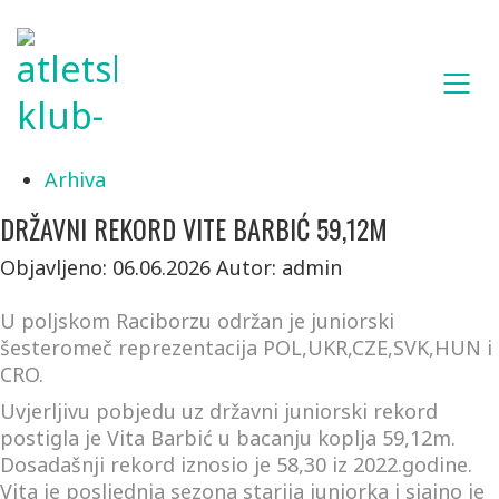
Arhiva
DRŽAVNI REKORD VITE BARBIĆ 59,12M
Objavljeno: 06.06.2026
Autor: admin
U poljskom Raciborzu održan je juniorski
šesteromeč reprezentacija POL,UKR,CZE,SVK,HUN i
CRO.
Uvjerljivu pobjedu uz državni juniorski rekord
postigla je
Vita Barbić
u bacanju koplja
59,12m
.
Dosadašnji rekord iznosio je 58,30 iz 2022.godine.
Vita je posljednja sezona starija juniorka i sjajno je