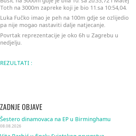
Bušić
na 5000m gdje je bila 10. sa
20:33,72
i
Matej
Toth
na 3000m zapreke koji je bio 11.sa
10:54,04
.
Luka Fučko imao je peh na 100m gdje se ozlijedio
pa nije mogao nastaviti dalje natjecanje.
Povrtak reprezentacije je oko 6h u Zagrebu u
nedjelju.
REZULTATI :
ZADNJE OBJAVE
Šestero dinamovaca na EP u Birminghamu
08.08.2026
Vita Barbić u finalu Svjetskog prvenstva