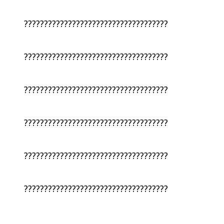
????????????????????????????????????
????????????????????????????????????
????????????????????????????????????
????????????????????????????????????
????????????????????????????????????
????????????????????????????????????