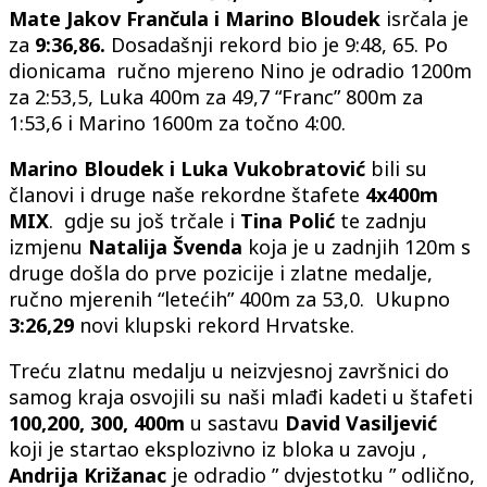
Mate Jakov Frančula i Marino Bloudek
isrčala je
za
9:36,86.
Dosadašnji rekord bio je 9:48, 65. Po
dionicama ručno mjereno Nino je odradio 1200m
za 2:53,5, Luka 400m za 49,7 “Franc” 800m za
1:53,6 i Marino 1600m za točno 4:00.
Marino Bloudek i Luka Vukobratović
bili su
članovi i druge naše rekordne štafete
4x400m
MIX
. gdje su još trčale i
Tina Polić
te zadnju
izmjenu
Natalija Švenda
koja je u zadnjih 120m s
druge došla do prve pozicije i zlatne medalje,
ručno mjerenih “letećih” 400m za 53,0. Ukupno
3:26,29
novi klupski rekord Hrvatske.
Treću zlatnu medalju u neizvjesnoj završnici do
samog kraja osvojili su naši mlađi kadeti u štafeti
100,200, 300, 400m
u sastavu
David Vasiljević
koji je startao eksplozivno iz bloka u zavoju ,
Andrija Križanac
je odradio ” dvjestotku ” odlično,