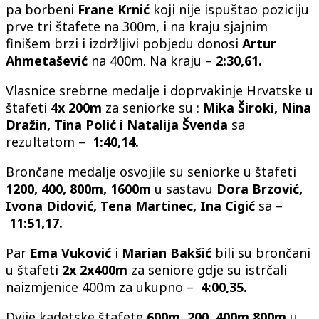
pa borbeni
Frane Krnić
koji nije ispuštao poziciju
prve tri štafete na 300m, i na kraju sjajnim
finišem brzi i izdržljivi pobjedu donosi
Artur
Ahmetašević
na 400m. Na kraju –
2:30,61.
Vlasnice srebrne medalje i doprvakinje Hrvatske u
štafeti
4x 200m
za seniorke su :
Mika Široki, Nina
Dražin, Tina Polić i Natalija Švenda
sa
rezultatom –
1:40,14.
Brončane medalje osvojile su seniorke u štafeti
1200, 400, 800m, 1600m
u sastavu
Dora Brzović,
Ivona Didović, Tena Martinec, Ina Cigić
sa –
11:51,17.
Par
Ema Vuković
i
Marian Bakšić
bili su brončani
u štafeti
2x 2x400m
za seniore gdje su istrčali
naizmjenice 400m za ukupno –
4:00,35.
Dvije kadetske štafete
600m, 200, 400m,800m
u