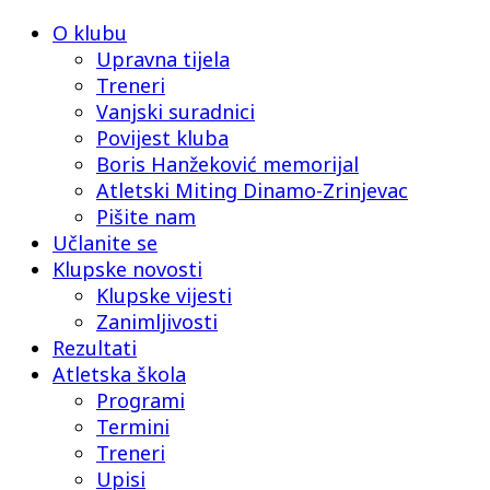
O klubu
Upravna tijela
Treneri
Vanjski suradnici
Povijest kluba
Boris Hanžeković memorijal
Atletski Miting Dinamo-Zrinjevac
Pišite nam
Učlanite se
Klupske novosti
Klupske vijesti
Zanimljivosti
Rezultati
Atletska škola
Programi
Termini
Treneri
Upisi