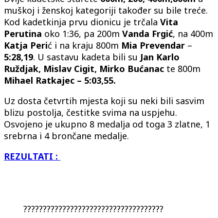
muškoj i ženskoj kategoriji također su bile treće.
Kod kadetkinja prvu dionicu je trčala
Vita
Perutina
oko 1:36, pa 200m
Vanda Frgić
, na 400m
Katja Peri
ć i na kraju 800m
Mia Prevendar
–
5:28,19
. U sastavu kadeta bili su
Jan Karlo
Ruždjak, Mislav Cigit, Mirko Bućanac
te 800m
Mihael Ratkajec – 5:03,55.
Uz dosta četvrtih mjesta koji su neki bili sasvim
blizu postolja, čestitke svima na uspjehu.
Osvojeno je ukupno 8 medalja od toga 3 zlatne, 1
srebrna i 4 brončane medalje.
REZULTATI :
????????????????????????????????????