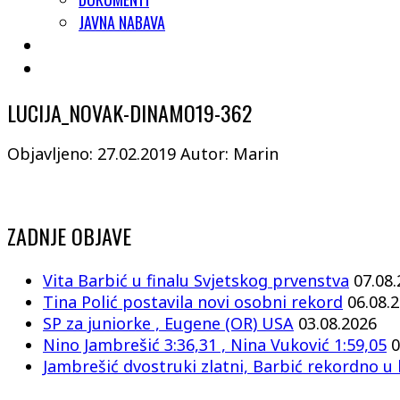
JAVNA NABAVA
LUCIJA_NOVAK-DINAMO19-362
Objavljeno: 27.02.2019
Autor: Marin
ZADNJE OBJAVE
Vita Barbić u finalu Svjetskog prvenstva
07.08
Tina Polić postavila novi osobni rekord
06.08.
SP za juniorke , Eugene (OR) USA
03.08.2026
Nino Jambrešić 3:36,31 , Nina Vuković 1:59,05
0
Jambrešić dvostruki zlatni, Barbić rekordno u 