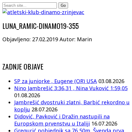
LUNA_RAMIC-DINAMO19-355
Objavljeno: 27.02.2019
Autor: Marin
ZADNJE OBJAVE
SP za juniorke , Eugene (OR) USA
03.08.2026
Nino Jambrešić 3:36,31 , Nina Vuković 1:59,05
01.08.2026
Jambrešić dvostruki zlatni, Barbić rekordno u
koplju
28.07.2026
Didović, Pavković i Dražin nastupili na
Europskom prvenstvu u Italiji
16.07.2026
Gregurić pobjednik sa 76,50m, Švenda prva,