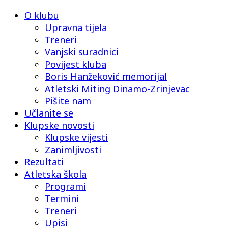
O klubu
Upravna tijela
Treneri
Vanjski suradnici
Povijest kluba
Boris Hanžeković memorijal
Atletski Miting Dinamo-Zrinjevac
Pišite nam
Učlanite se
Klupske novosti
Klupske vijesti
Zanimljivosti
Rezultati
Atletska škola
Programi
Termini
Treneri
Upisi