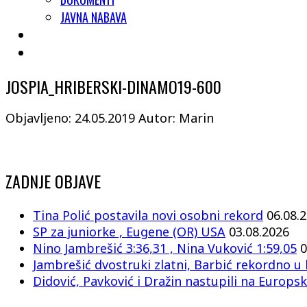
JAVNA NABAVA
JOSPIA_HRIBERSKI-DINAMO19-600
Objavljeno: 24.05.2019
Autor: Marin
ZADNJE OBJAVE
Tina Polić postavila novi osobni rekord
06.08.
SP za juniorke , Eugene (OR) USA
03.08.2026
Nino Jambrešić 3:36,31 , Nina Vuković 1:59,05
0
Jambrešić dvostruki zlatni, Barbić rekordno u 
Didović, Pavković i Dražin nastupili na Europsk