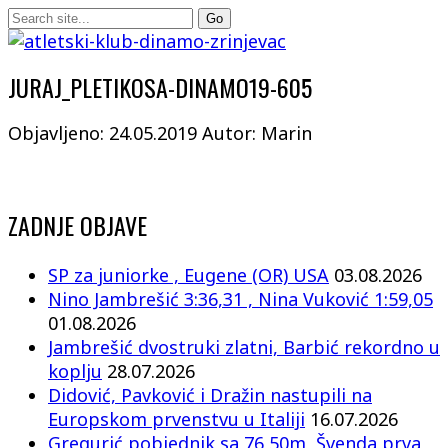
JURAJ_PLETIKOSA-DINAMO19-605
Objavljeno: 24.05.2019
Autor: Marin
ZADNJE OBJAVE
SP za juniorke , Eugene (OR) USA
03.08.2026
Nino Jambrešić 3:36,31 , Nina Vuković 1:59,05
01.08.2026
Jambrešić dvostruki zlatni, Barbić rekordno u
koplju
28.07.2026
Didović, Pavković i Dražin nastupili na
Europskom prvenstvu u Italiji
16.07.2026
Gregurić pobjednik sa 76,50m, Švenda prva,