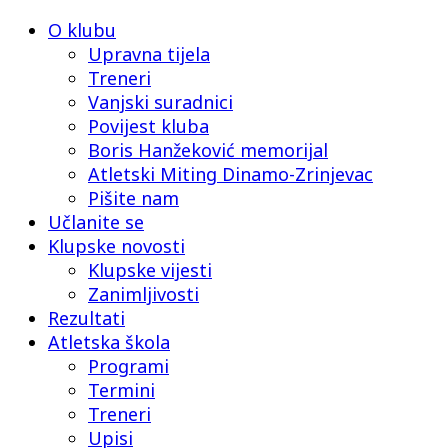
O klubu
Upravna tijela
Treneri
Vanjski suradnici
Povijest kluba
Boris Hanžeković memorijal
Atletski Miting Dinamo-Zrinjevac
Pišite nam
Učlanite se
Klupske novosti
Klupske vijesti
Zanimljivosti
Rezultati
Atletska škola
Programi
Termini
Treneri
Upisi