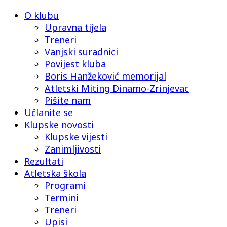
O klubu
Upravna tijela
Treneri
Vanjski suradnici
Povijest kluba
Boris Hanžeković memorijal
Atletski Miting Dinamo-Zrinjevac
Pišite nam
Učlanite se
Klupske novosti
Klupske vijesti
Zanimljivosti
Rezultati
Atletska škola
Programi
Termini
Treneri
Upisi