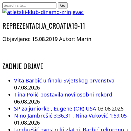
REPREZENTACIJA_CROATIA19-11
Objavljeno: 15.08.2019
Autor: Marin
ZADNJE OBJAVE
Vita Barbić u finalu Svjetskog prvenstva
07.08.2026
Tina Polić postavila novi osobni rekord
06.08.2026
SP za juniorke , Eugene (OR) USA
03.08.2026
Nino Jambrešić 3:36,31 , Nina Vuković 1:59,05
01.08.2026
Jambrešić dvostruki zlatni, Barbić rekordno u