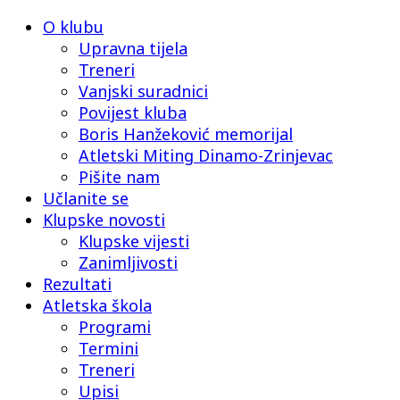
O klubu
Upravna tijela
Treneri
Vanjski suradnici
Povijest kluba
Boris Hanžeković memorijal
Atletski Miting Dinamo-Zrinjevac
Pišite nam
Učlanite se
Klupske novosti
Klupske vijesti
Zanimljivosti
Rezultati
Atletska škola
Programi
Termini
Treneri
Upisi