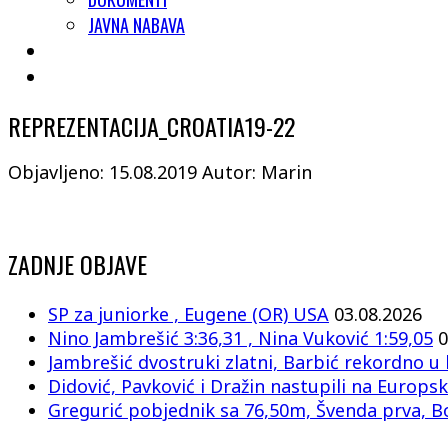
JAVNA NABAVA
REPREZENTACIJA_CROATIA19-22
Objavljeno: 15.08.2019
Autor: Marin
ZADNJE OBJAVE
SP za juniorke , Eugene (OR) USA
03.08.2026
Nino Jambrešić 3:36,31 , Nina Vuković 1:59,05
0
Jambrešić dvostruki zlatni, Barbić rekordno u 
Didović, Pavković i Dražin nastupili na Europsk
Gregurić pobjednik sa 76,50m, Švenda prva, B