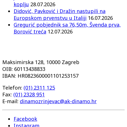
koplju
28.07.2026
Didović, Pavković i Dražin nastupili na
Europskom prvenstvu u Italiji
16.07.2026
Gregurić pobjednik sa 76,50m, Švenda prva,
Borović treća
12.07.2026
Maksimirska 128, 10000 Zagreb
OIB: 60113438833
IBAN: HR0823600001101253157
Telefon:
(01) 2311 125
Fax:
(01) 2328 951
E-mail:
dinamozrinjevac@ak-dinamo.hr
Facebook
Instagram