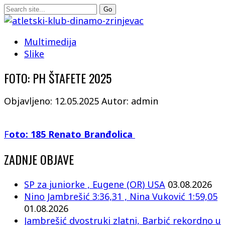
Multimedija
Slike
FOTO: PH ŠTAFETE 2025
Objavljeno: 12.05.2025
Autor: admin
F
oto: 185 Renato Branđolica
ZADNJE OBJAVE
SP za juniorke , Eugene (OR) USA
03.08.2026
Nino Jambrešić 3:36,31 , Nina Vuković 1:59,05
01.08.2026
Jambrešić dvostruki zlatni, Barbić rekordno u