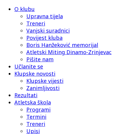
O klubu
Upravna tijela
Treneri
Vanjski suradnici
Povijest kluba
Boris Hanžeković memorijal
Atletski Miting Dinamo-Zrinjevac
Pišite nam
Učlanite se
Klupske novosti
Klupske vijesti
Zanimljivosti
Rezultati
Atletska škola
Programi
Termini
Treneri
Upisi