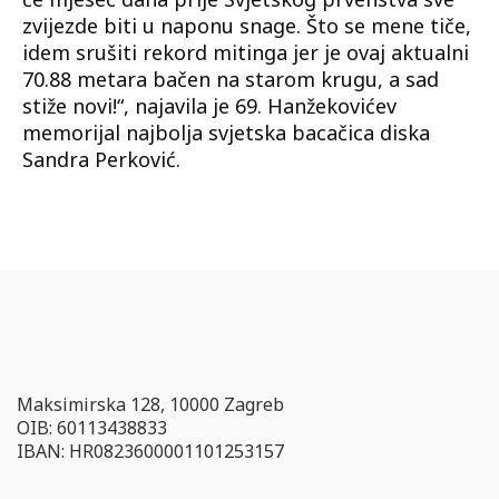
zvijezde biti u naponu snage. Što se mene tiče,
idem srušiti rekord mitinga jer je ovaj aktualni
70.88 metara bačen na starom krugu, a sad
stiže novi!“, najavila je 69. Hanžekovićev
memorijal najbolja svjetska bacačica diska
Sandra Perković.
Maksimirska 128, 10000 Zagreb
OIB: 60113438833
IBAN: HR0823600001101253157