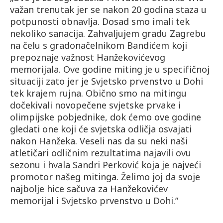
važan trenutak jer se nakon 20 godina staza u
potpunosti obnavlja. Dosad smo imali tek
nekoliko sanacija. Zahvaljujem gradu Zagrebu
na čelu s gradonačelnikom Bandićem koji
prepoznaje važnost Hanžekovićevog
memorijala. Ove godine miting je u specifičnoj
situaciji zato jer je Svjetsko prvenstvo u Dohi
tek krajem rujna. Obično smo na mitingu
dočekivali novopečene svjetske prvake i
olimpijske pobjednike, dok ćemo ove godine
gledati one koji će svjetska odličja osvajati
nakon Hanžeka. Veseli nas da su neki naši
atletičari odličnim rezultatima najavili ovu
sezonu i hvala Sandri Perković koja je najveći
promotor našeg mitinga. Želimo joj da svoje
najbolje hice sačuva za Hanžekovićev
memorijal i Svjetsko prvenstvo u Dohi.”