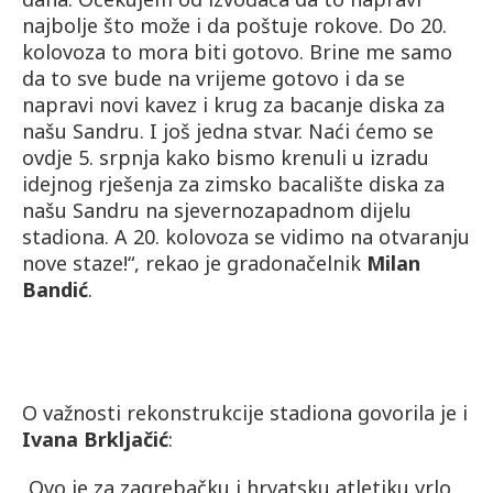
najbolje što može i da poštuje rokove. Do 20.
kolovoza to mora biti gotovo. Brine me samo
da to sve bude na vrijeme gotovo i da se
napravi novi kavez i krug za bacanje diska za
našu Sandru. I još jedna stvar. Naći ćemo se
ovdje 5. srpnja kako bismo krenuli u izradu
idejnog rješenja za zimsko bacalište diska za
našu Sandru na sjevernozapadnom dijelu
stadiona. A 20. kolovoza se vidimo na otvaranju
nove staze!“, rekao je gradonačelnik
Milan
Bandić
.
O važnosti rekonstrukcije stadiona govorila je i
Ivana Brkljačić
:
„Ovo je za zagrebačku i hrvatsku atletiku vrlo