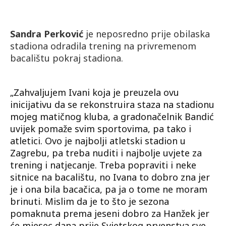
Sandra Perković
je neposredno prije obilaska
stadiona odradila trening na privremenom
bacalištu pokraj stadiona.
„Zahvaljujem Ivani koja je preuzela ovu
inicijativu da se rekonstruira staza na stadionu
mojeg matičnog kluba, a gradonačelnik Bandić
uvijek pomaže svim sportovima, pa tako i
atletici. Ovo je najbolji atletski stadion u
Zagrebu, pa treba nuditi i najbolje uvjete za
trening i natjecanje. Treba popraviti i neke
sitnice na bacalištu, no Ivana to dobro zna jer
je i ona bila bacačica, pa ja o tome ne moram
brinuti. Mislim da je to što je sezona
pomaknuta prema jeseni dobro za Hanžek jer
će mjesec dana prije Svjetskog prvenstva sve