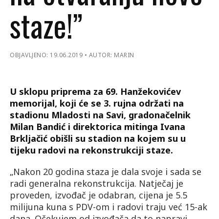
staze!”
OBJAVLJENO: 19.06.2019
AUTOR: MARIN
U sklopu priprema za 69. Hanžekovićev
memorijal, koji će se 3. rujna održati na
stadionu Mladosti na Savi, gradonačelnik
Milan Bandić i direktorica mitinga Ivana
Brkljačić obišli su stadion na kojem su u
tijeku radovi na rekonstrukciji staze.
„Nakon 20 godina staza je dala svoje i sada se
radi generalna rekonstrukcija. Natječaj je
proveden, izvođač je odabran, cijena je 5.5
milijuna kuna s PDV-om i radovi traju već 15-ak
dana. Očekujem od izvođača da to napravi