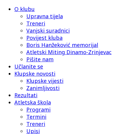
O klubu
Upravna tijela
Treneri
Vanjski suradnici
Povijest kluba
Boris Hanžeković memorijal
Atletski Miting Dinamo-Zrinjevac
Pišite nam
Učlanite se
Klupske novosti
Klupske vijesti
Zanimljivosti
Rezultati
Atletska škola
Programi
Termini
Treneri
Upisi