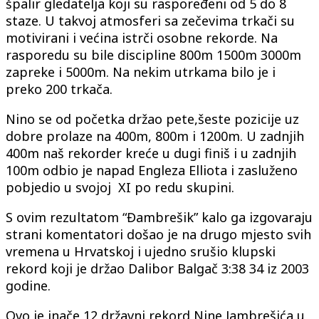
špalir gledatelja koji su raspoređeni od 5 do 8
staze. U takvoj atmosferi sa zečevima trkači su
motivirani i većina istrči osobne rekorde. Na
rasporedu su bile discipline 800m 1500m 3000m
zapreke i 5000m. Na nekim utrkama bilo je i
preko 200 trkača.
Nino se od početka držao pete,šeste pozicije uz
dobre prolaze na 400m, 800m i 1200m. U zadnjih
400m naš rekorder kreće u dugi finiš i u zadnjih
100m odbio je napad Engleza Elliota i zasluženo
pobjedio u svojoj XI po redu skupini.
S ovim rezultatom “Đambrešik” kalo ga izgovaraju
strani komentatori došao je na drugo mjesto svih
vremena u Hrvatskoj i ujedno srušio klupski
rekord koji je držao Dalibor Balgač 3:38 34 iz 2003
godine.
Ovo je inače 12 državni rekord Nine Jambrešića u