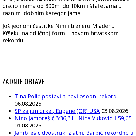
disciplinama od 800m do 10km i štafetama u
raznim dobnim kategorijama.
Još jednom čestitke Nini i treneru Mladenu
Kŕšeku na odličnoj formi i novom hrvatskom
rekordu.
ZADNJE OBJAVE
Tina Polić postavila novi osobni rekord
06.08.2026
SP za juniorke , Eugene (OR) USA
03.08.2026
Nino Jambrešić 3:36,31 , Nina Vuković 1:59,05
01.08.2026
Jambrešić dvostruki zlatni, Barbić rekordno u