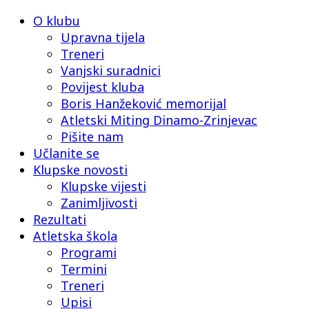
O klubu
Upravna tijela
Treneri
Vanjski suradnici
Povijest kluba
Boris Hanžeković memorijal
Atletski Miting Dinamo-Zrinjevac
Pišite nam
Učlanite se
Klupske novosti
Klupske vijesti
Zanimljivosti
Rezultati
Atletska škola
Programi
Termini
Treneri
Upisi