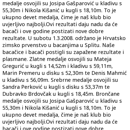
medalje osvojili su Josipa Gašparović u kladivu s
55,30m i Nikola Kišanić u kugli s 18,10m. To je
ukupno devet medalja, čime je naš klub bio
uvjerljivo najbolji.Ovi rezultati daju nadu da će
bacači i ove godine postizati nove dobre
rezultate. U subotu 1.3.2008. održano je Hrvatsko
zimsko prvenstvo u bacanjima u Splitu. Naše
bacačice i bacači postigli su zapažene rezultate i
plasmane. Zlatne medalje osvojili su Mateja
Gregurić u kugli s 14,52m i kladivu s 59,11m,
Marin Premeru u disku s 52,30m te Denis Mahmić
u kladivu s 56,09m. Srebrne medalje osvojili su
Sandra Perković u kugli s disku s 53,37m te
Dubravko Brdovčak u kugli s 18,45m. Brončane
medalje osvojili su Josipa Gašparović u kladivu s
55,30m i Nikola Kišanić u kugli s 18,10m. To je
ukupno devet medalja, čime je naš klub bio
uvjerljivo najbolji.Ovi rezultati daju nadu da će
bacači i ove godine postizati nove dobre