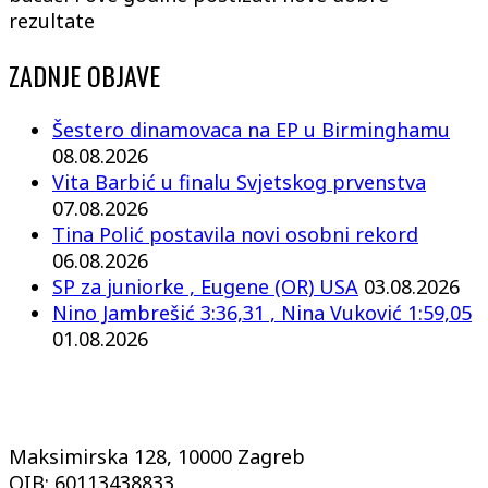
rezultate
ZADNJE OBJAVE
Šestero dinamovaca na EP u Birminghamu
08.08.2026
Vita Barbić u finalu Svjetskog prvenstva
07.08.2026
Tina Polić postavila novi osobni rekord
06.08.2026
SP za juniorke , Eugene (OR) USA
03.08.2026
Nino Jambrešić 3:36,31 , Nina Vuković 1:59,05
01.08.2026
Maksimirska 128, 10000 Zagreb
OIB: 60113438833