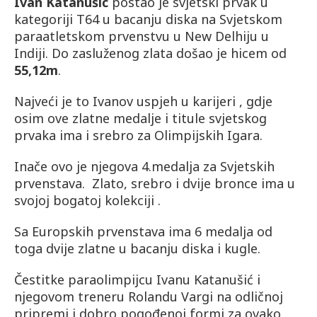
Ivan Katanušić
postao je svjetski prvak u
kategoriji T64 u bacanju diska na Svjetskom
paraatletskom prvenstvu u New Delhiju u
Indiji. Do zasluženog zlata došao je hicem od
55,12m
.
Najveći je to Ivanov uspjeh u karijeri , gdje
osim ove zlatne medalje i titule svjetskog
prvaka ima i srebro za Olimpijskih Igara.
Inače ovo je njegova 4.medalja za Svjetskih
prvenstava. Zlato, srebro i dvije bronce ima u
svojoj bogatoj kolekciji .
Sa Europskih prvenstava ima 6 medalja od
toga dvije zlatne u bacanju diska i kugle.
Čestitke paraolimpijcu Ivanu Katanušić i
njegovom treneru Rolandu Vargi na odličnoj
pripremi i dobro pogođenoj formi za ovako