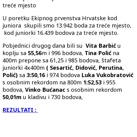
treće mjesto
U poretku Ekipnog prvenstva Hrvatske kod
juniora skupili smo 13.942 boda za treće mjesto,
kod juniorki 16.439 bodova za treće mjesto.
Pobjednici drugog dana bili su
Vita Barbić
u
koplju sa
55,56
m i 996 bodova,
Tina Polić
na
400m prepone sa 61,25 i 985 bodova, štafeta
juniorki 4x400m
( Sesartić, Didović, Perutina,
Polić)
sa
3:50,16
i 974 bodova
Luka Vukobratović
s osobnim rekordom na 800m
1:52,53
i 955
bodova,
Vinko Bućanac
s osobnim rekordom
50,01m
u kladivu i 730 bodova,
REZULTATI :