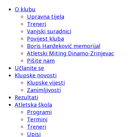
O klubu
Upravna tijela
Treneri
Vanjski suradnici
Povijest kluba
Boris Hanžeković memorijal
Atletski Miting Dinamo-Zrinjevac
Pišite nam
Učlanite se
Klupske novosti
Klupske vijesti
Zanimljivosti
Rezultati
Atletska škola
Programi
Termini
Treneri
Upisi