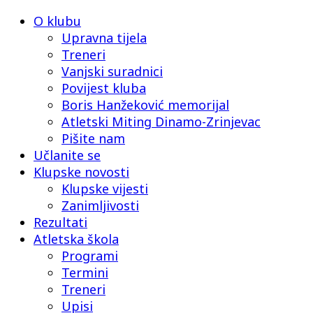
O klubu
Upravna tijela
Treneri
Vanjski suradnici
Povijest kluba
Boris Hanžeković memorijal
Atletski Miting Dinamo-Zrinjevac
Pišite nam
Učlanite se
Klupske novosti
Klupske vijesti
Zanimljivosti
Rezultati
Atletska škola
Programi
Termini
Treneri
Upisi