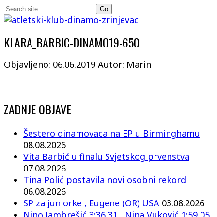
KLARA_BARBIC-DINAMO19-650
Objavljeno: 06.06.2019
Autor: Marin
ZADNJE OBJAVE
Šestero dinamovaca na EP u Birminghamu
08.08.2026
Vita Barbić u finalu Svjetskog prvenstva
07.08.2026
Tina Polić postavila novi osobni rekord
06.08.2026
SP za juniorke , Eugene (OR) USA
03.08.2026
Nino Jambrešić 3:36,31 , Nina Vuković 1:59,05