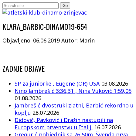
KLARA_BARBIC-DINAMO19-654
Objavljeno: 06.06.2019
Autor: Marin
ZADNJE OBJAVE
SP za juniorke , Eugene (OR) USA
03.08.2026
Nino Jambrešić 3:36,31 , Nina Vuković 1:59,05
01.08.2026
Jambrešić dvostruki zlatni, Barbić rekordno u
koplju
28.07.2026
Didović, Pavković i Dražin nastupili na
Europskom prvenstvu u Italiji
16.07.2026
Gregurić pobjednik sa 76,50m, Švenda prva,