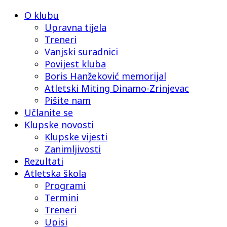
O klubu
Upravna tijela
Treneri
Vanjski suradnici
Povijest kluba
Boris Hanžeković memorijal
Atletski Miting Dinamo-Zrinjevac
Pišite nam
Učlanite se
Klupske novosti
Klupske vijesti
Zanimljivosti
Rezultati
Atletska škola
Programi
Termini
Treneri
Upisi