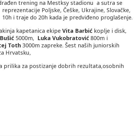
drađen trening na Mestksy stadionu a sutra se
 reprezentacije Poljske, Češke, Ukrajine, Slovačke,
 10h i traje do 20h kada je predviđeno proglašenje.
akinja kapetanica ekipe
Vita Barbić
koplje i disk,
Bušić
5000m,
Luka Vukobratović
800m i
ej Toth
3000m zapreke. Šest naših juniorskih
za Hrvatsku,
ra prilika za postizanje dobrih rezultata,osobnih