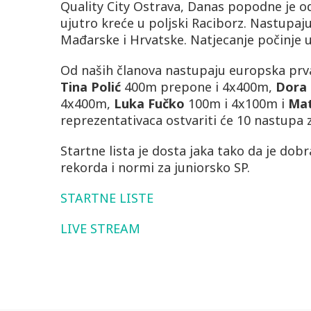
Quality City Ostrava, Danas popodne je o
ujutro kreće u poljski Raciborz. Nastupaju
Mađarske i Hrvatske. Natjecanje počinje u
Od naših članova nastupaju europska prv
Tina
Polić
400m prepone i 4x400m,
Dora 
4x400m,
Luka
Fučko
100m i 4x100m i
Mat
reprezentativaca ostvariti će 10 nastupa 
Startne lista je dosta jaka tako da je dob
rekorda i normi za juniorsko SP.
STARTNE LISTE
LIVE STREAM