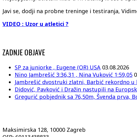
Javi se, dodji na probne treninge i testiranja, Vidimo
VIDEO : Uzor u atletici ?
ZADNJE OBJAVE
SP za juniorke , Eugene (OR) USA
03.08.2026
Nino Jambrešić 3:36,31 , Nina Vuković 1:59,05
0
Jambrešić dvostruki zlatni, Barbić rekordno u 
Didović, Pavković i Dražin nastupili na Europsk
Gregurić pobjednik sa 76,50m, Švenda prva, B
Maksimirska 128, 10000 Zagreb
OIB: 60113438833