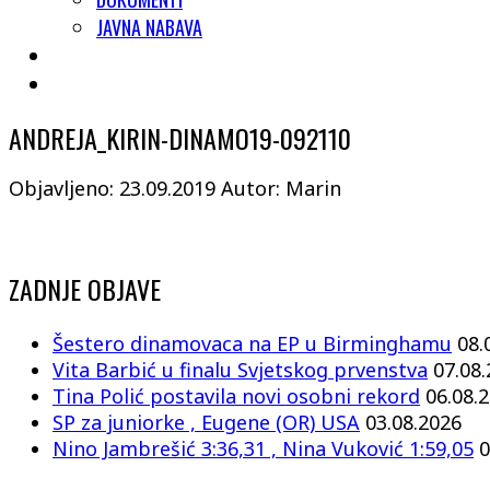
JAVNA NABAVA
ANDREJA_KIRIN-DINAMO19-092110
Objavljeno: 23.09.2019
Autor: Marin
ZADNJE OBJAVE
Šestero dinamovaca na EP u Birminghamu
08.
Vita Barbić u finalu Svjetskog prvenstva
07.08
Tina Polić postavila novi osobni rekord
06.08.
SP za juniorke , Eugene (OR) USA
03.08.2026
Nino Jambrešić 3:36,31 , Nina Vuković 1:59,05
0