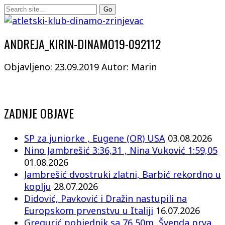
ANDREJA_KIRIN-DINAMO19-092112
Objavljeno: 23.09.2019
Autor: Marin
ZADNJE OBJAVE
SP za juniorke , Eugene (OR) USA
03.08.2026
Nino Jambrešić 3:36,31 , Nina Vuković 1:59,05
01.08.2026
Jambrešić dvostruki zlatni, Barbić rekordno u
koplju
28.07.2026
Didović, Pavković i Dražin nastupili na
Europskom prvenstvu u Italiji
16.07.2026
Gregurić pobjednik sa 76,50m, Švenda prva,