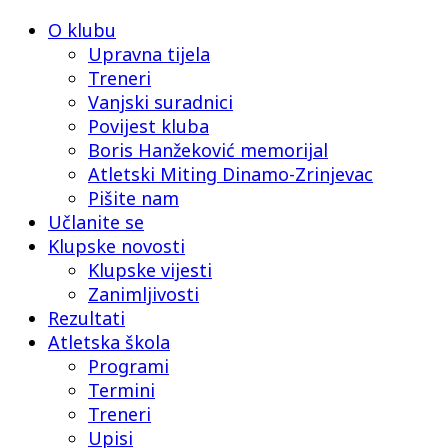
O klubu
Upravna tijela
Treneri
Vanjski suradnici
Povijest kluba
Boris Hanžeković memorijal
Atletski Miting Dinamo-Zrinjevac
Pišite nam
Učlanite se
Klupske novosti
Klupske vijesti
Zanimljivosti
Rezultati
Atletska škola
Programi
Termini
Treneri
Upisi