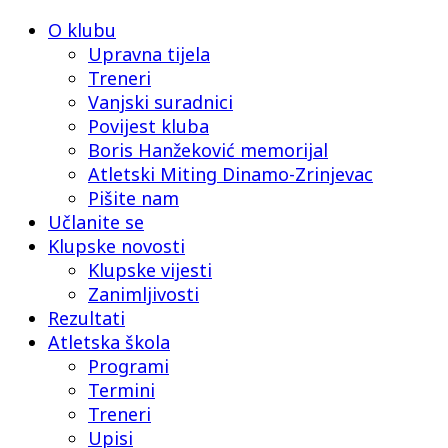
O klubu
Upravna tijela
Treneri
Vanjski suradnici
Povijest kluba
Boris Hanžeković memorijal
Atletski Miting Dinamo-Zrinjevac
Pišite nam
Učlanite se
Klupske novosti
Klupske vijesti
Zanimljivosti
Rezultati
Atletska škola
Programi
Termini
Treneri
Upisi