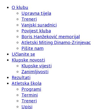
O klubu
Upravna tijela
Treneri
Vanjski suradnici
Povijest kluba
Boris Hanžeković memorijal
Atletski Miting Dinamo-Zrinjevac
Pišite nam
Učlanite se
Klupske novosti
Klupske vijesti
Zanimljivosti
Rezultati
Atletska škola
Programi
Termini
Treneri
Upisi