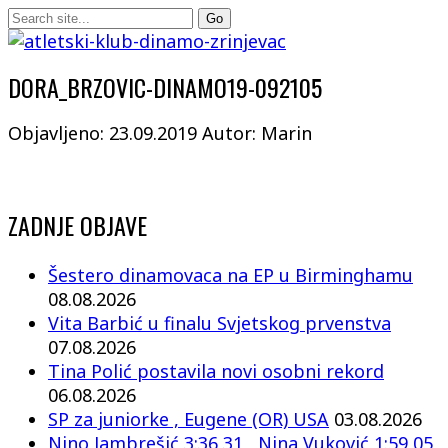
DORA_BRZOVIC-DINAMO19-092105
Objavljeno: 23.09.2019
Autor: Marin
ZADNJE OBJAVE
Šestero dinamovaca na EP u Birminghamu
08.08.2026
Vita Barbić u finalu Svjetskog prvenstva
07.08.2026
Tina Polić postavila novi osobni rekord
06.08.2026
SP za juniorke , Eugene (OR) USA
03.08.2026
Nino Jambrešić 3:36,31 , Nina Vuković 1:59,05