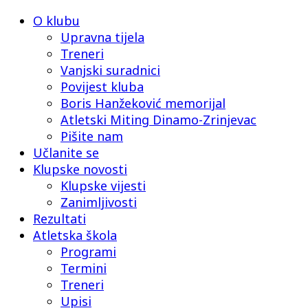
O klubu
Upravna tijela
Treneri
Vanjski suradnici
Povijest kluba
Boris Hanžeković memorijal
Atletski Miting Dinamo-Zrinjevac
Pišite nam
Učlanite se
Klupske novosti
Klupske vijesti
Zanimljivosti
Rezultati
Atletska škola
Programi
Termini
Treneri
Upisi