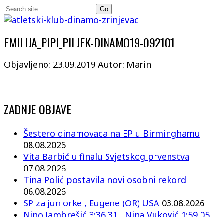
EMILIJA_PIPI_PILJEK-DINAMO19-092101
Objavljeno: 23.09.2019
Autor: Marin
ZADNJE OBJAVE
Šestero dinamovaca na EP u Birminghamu
08.08.2026
Vita Barbić u finalu Svjetskog prvenstva
07.08.2026
Tina Polić postavila novi osobni rekord
06.08.2026
SP za juniorke , Eugene (OR) USA
03.08.2026
Nino Jambrešić 3:36,31 , Nina Vuković 1:59,05