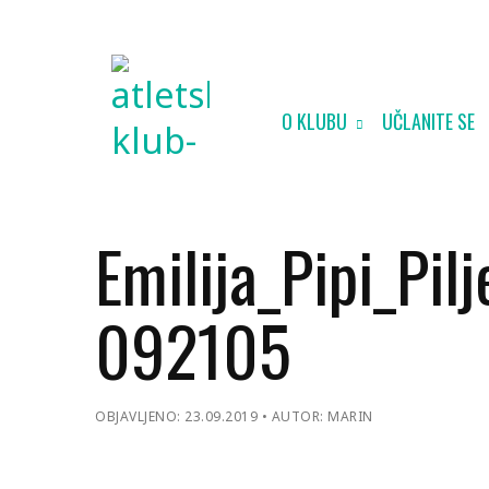
O KLUBU
UČLANITE SE
Emilija_Pipi_Pi
092105
OBJAVLJENO: 23.09.2019
AUTOR: MARIN