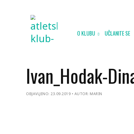
O KLUBU
UČLANITE SE
Ivan_Hodak-Di
OBJAVLJENO: 23.09.2019
AUTOR: MARIN