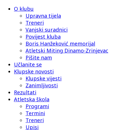
O klubu
Upravna tijela
Treneri
Vanjski suradnici
Povijest kluba
Boris Hanžeković memorijal
Atletski Miting Dinamo-Zrinjevac
Pišite nam
Učlanite se
Klupske novosti
Klupske vijesti
Zanimljivosti
Rezultati
Atletska škola
Programi
Termini
Treneri
Upisi