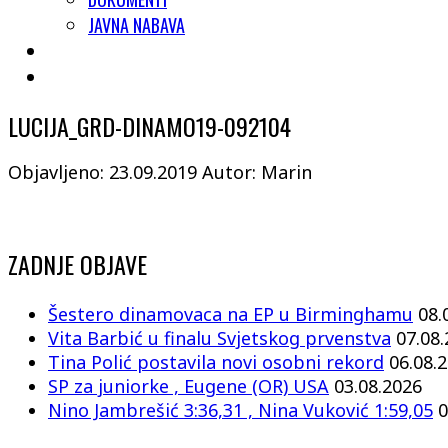
JAVNA NABAVA
LUCIJA_GRD-DINAMO19-092104
Objavljeno: 23.09.2019
Autor: Marin
ZADNJE OBJAVE
Šestero dinamovaca na EP u Birminghamu
08.
Vita Barbić u finalu Svjetskog prvenstva
07.08
Tina Polić postavila novi osobni rekord
06.08.
SP za juniorke , Eugene (OR) USA
03.08.2026
Nino Jambrešić 3:36,31 , Nina Vuković 1:59,05
0